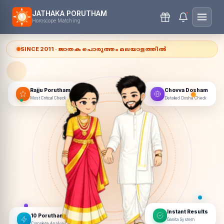
JATHAKA PORUTHAM
Horoscope Matching
SINCE 2011 · ജാതക പൊരുത്തം മലയാളത്തിൽ
Rajju Porutham
Chovva Dosham
Most Critical Check
Detailed Dosha Check
Instant Results
10 Poruthams
Ganita System
Complete Analysis