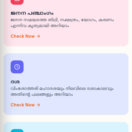
ജനന പഞ്ചാംഗം
ജനന സമയത്തെ തിഥി, നക്ഷത്രം, യോഗം, കരണം
എന്നിവ കൃത്യമായി അറിയാം
Check Now
ദശ
വിംശോത്തരി മഹാദശയും നിലവിലെ ദശാകാലവും
അതിന്റെ ഫലങ്ങളും അറിയാം
Check Now