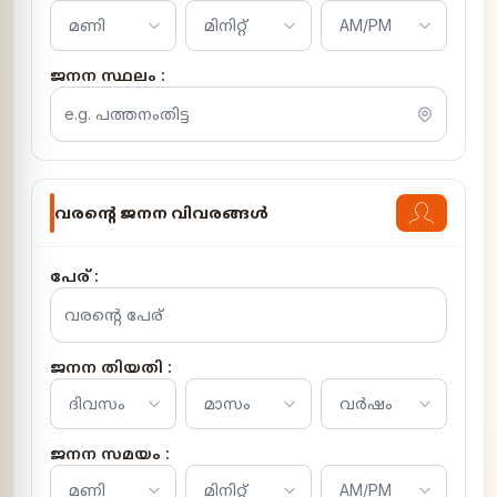
ജനന സ്ഥലം :
വരന്റെ ജനന വിവരങ്ങൾ
പേര് :
ജനന തിയതി :
ജനന സമയം :