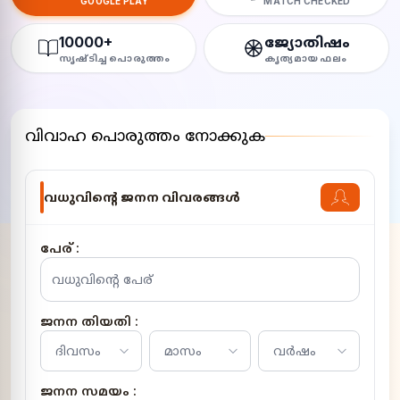
GOOGLE PLAY
MATCH CHECKED
10000+
ജ്യോതിഷം
സൃഷ്ടിച്ച പൊരുത്തം
കൃത്യമായ ഫലം
വിവാഹ പൊരുത്തം നോക്കുക
വധുവിൻ്റെ ജനന വിവരങ്ങൾ
പേര് :
ജനന തിയതി :
ജനന സമയം :