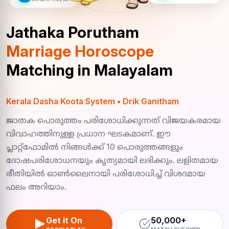
Jathaka Porutham
Marriage Horoscope
Matching in Malayalam
Kerala Dasha Koota System • Drik Ganitham
ജാതക പൊരുത്തം പരിശോധിക്കുന്നത് വിജയകരമായ
വിവാഹത്തിനുള്ള പ്രധാന ഘടകമാണ്. ഈ
പ്ലാറ്റ്ഫോമിൽ നിങ്ങൾക്ക് 10 പൊരുത്തങ്ങളും
ദോഷപരിശോധനയും കൃത്യമായി ലഭിക്കും. ലളിതമായ
രീതിയിൽ ഓൺലൈനായി പരിശോധിച്ച് വിശദമായ
ഫലം അറിയാം.
Get it On
50,000+