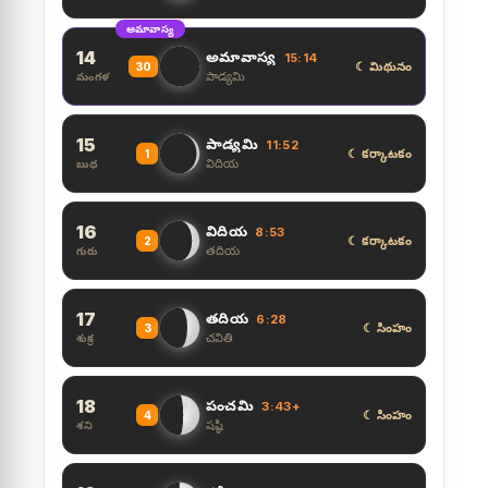
అమావాస్య
14
అమావాస్య
15:14
☾ మిథునం
30
పాడ్యమి
మంగళ
15
పాడ్యమి
11:52
☾ కర్కాటకం
1
విదియ
బుధ
16
విదియ
8:53
☾ కర్కాటకం
2
తదియ
గురు
17
తదియ
6:28
☾ సింహం
3
చవితి
శుక్ర
18
పంచమి
3:43+
☾ సింహం
4
షష్ఠి
శని