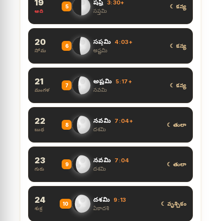
19
షష్ఠి
3:30+
☾ కన్య
5
సప్తమి
ఆది
20
సప్తమి
4:03+
☾ కన్య
6
అష్టమి
సోమ
21
అష్టమి
5:17+
☾ కన్య
7
నవమి
మంగళ
22
నవమి
7:04+
☾ తులా
8
దశమి
బుధ
23
నవమి
7:04
☾ తులా
9
దశమి
గురు
24
దశమి
9:13
☾ వృశ్చికం
10
ఏకాదశి
శుక్ర