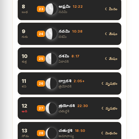
8
అష్టమి
12:22
☾ మీనం
23
నవమి
బుధ
9
నవమి
10:38
☾ మేషం
24
దశమి
గురు
10
దశమి
8:17
☾ మేషం
25
ఏకాదశి
శుక్ర
11
ద్వాదశి
2:05+
☾ వృషభం
26
త్రయోదశి
శని
12
త్రయోదశి
22:30
☾ వృషభం
27
చతుర్దశి
ఆది
13
చతుర్దశి
18:50
☾ మిథునం
28
అమావాస్య
సోమ