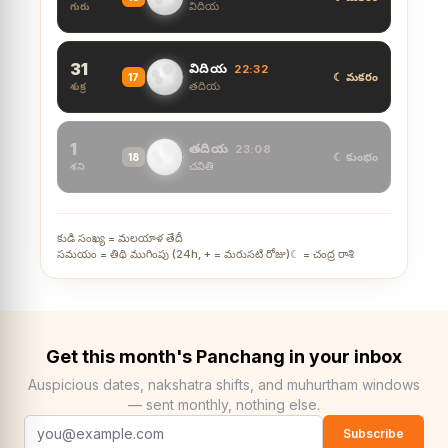
విదియ
గురు
31
విదియ
22:32
☾ మకరం
17
తదియ
శుక్ర
1
తదియ
23:08
☾ కుంభం
18
చవితి
శని
కుడి సంఖ్య = మలయాళ తేదీ
సమయం = తిథి ముగింపు (24h, + = మరుసటి రోజు)
☾ = చంద్ర రాశి
Get this month's Panchang in your inbox
Auspicious dates, nakshatra shifts, and muhurtham windows
— sent monthly, nothing else.
Subscribe