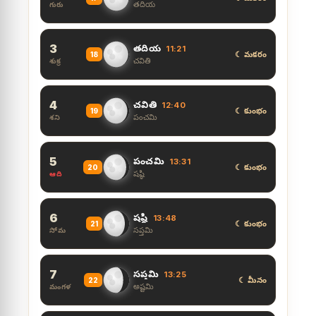
తదియ
గురు
3
తదియ
11:21
☾ మకరం
18
చవితి
శుక్ర
4
చవితి
12:40
☾ కుంభం
19
పంచమి
శని
5
పంచమి
13:31
☾ కుంభం
20
షష్ఠి
ఆది
6
షష్ఠి
13:48
☾ కుంభం
21
సప్తమి
సోమ
7
సప్తమి
13:25
☾ మీనం
22
అష్టమి
మంగళ