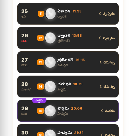
25
ఏకాదశి
11:35
☾ వృశ్చికం
11
ద్వాదశి
శని
26
ద్వాదశి
13:58
☾ వృశ్చికం
12
త్రయోదశి
ఆది
27
త్రయోదశి
16:15
☾ ధనుస్సు
13
చతుర్దశి
సోమ
28
చతుర్దశి
18:19
☾ ధనుస్సు
14
పౌర్ణమి
మంగళ
పౌర్ణమి
29
పౌర్ణమి
20:06
☾ మకరం
15
పాడ్యమి
బుధ
30
పాడ్యమి
21:31
☾ మకరం
16