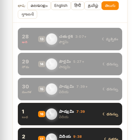
മലയാളം
English
हिन्दी
தமிழ்
తెలుగు
భాష:
ગુજરાતી
28
చతుర్దశి
3:07+
☾ వృశ్చికం
13
పౌర్ణమి
ఆది
29
పౌర్ణమి
5:27+
☾ ధనుస్సు
14
పాడ్యమి
సోమ
30
పాడ్యమి
7:39+
☾ ధనుస్సు
15
విదియ
మంగళ
1
పాడ్యమి
7:39
☾ ధనుస్సు
16
విదియ
బుధ
2
విదియ
9:38
☾ మకరం
17