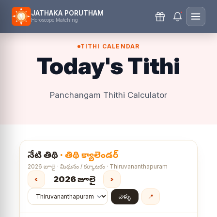
JATHAKA PORUTHAM
Horoscope Matching
TITHI CALENDAR
Today's Tithi
Panchangam Thithi Calculator
నేటి తిథి
· తిథి క్యాలెండర్
2026 జూలై · మిథునం / కర్కాటకం · Thiruvananthapuram
‹
2026 జూలై
›
వెళ్ళు
📍