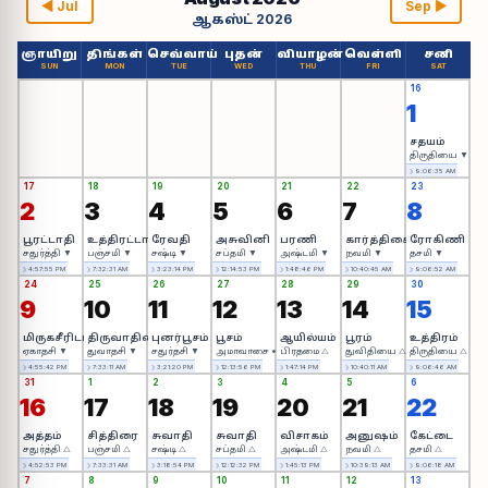
◀ Jul
Sep ▶
ஆகஸ்ட் 2026
ஞாயிறு
திங்கள்
செவ்வாய்
புதன்
வியாழன்
வெள்ளி
சனி
SUN
MON
TUE
WED
THU
FRI
SAT
16
1
சதயம்
திருதியை ▼
☽ 9:06:35 AM
17
18
19
20
21
22
23
2
3
4
5
6
7
8
பூரட்டாதி
உத்திரட்டாதி
ரேவதி
அசுவினி
பரணி
கார்த்திகை
ரோகிணி
சதுர்த்தி ▼
பஞ்சமி ▼
சஷ்டி ▼
சப்தமி ▼
அஷ்டமி ▼
நவமி ▼
தசமி ▼
☽ 4:57:55 PM
☽ 7:32:31 AM
☽ 3:23:14 PM
☽ 12:14:53 PM
☽ 1:48:46 PM
☽ 10:40:45 AM
☽ 9:06:52 AM
24
25
26
27
28
29
30
9
10
11
12
13
14
15
மிருகசீரிடம்
திருவாதிரை
புனர்பூசம்
பூசம்
ஆயில்யம்
பூரம்
உத்திரம்
ஏகாதசி ▼
துவாதசி ▼
சதுர்தசி ▼
அமாவாசை •
பிரதமை △
துவிதியை △
திருதியை △
☽ 4:55:42 PM
☽ 7:33:11 AM
☽ 3:21:20 PM
☽ 12:13:56 PM
☽ 1:47:14 PM
☽ 10:40:11 AM
☽ 9:06:46 AM
31
1
2
3
4
5
6
16
17
18
19
20
21
22
அத்தம்
சித்திரை
சுவாதி
சுவாதி
விசாகம்
அனுஷம்
கேட்டை
சதுர்த்தி △
பஞ்சமி △
சஷ்டி △
சப்தமி △
அஷ்டமி △
நவமி △
தசமி △
☽ 4:52:53 PM
☽ 7:33:31 AM
☽ 3:18:54 PM
☽ 12:12:32 PM
☽ 1:45:13 PM
☽ 10:39:13 AM
☽ 9:06:18 AM
7
8
9
10
11
12
13