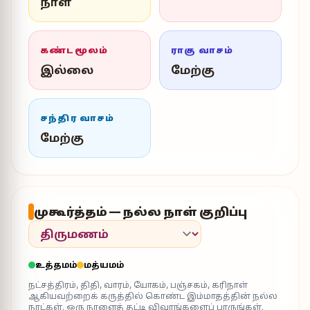
நாள்
கண்டமூலம்
ராகு வாசம்
இல்லை
மேற்கு
சந்திர வாசம்
மேற்கு
முகூர்த்தம் — நல்ல நாள் குறிப்பு
உத்தமம்
மத்யமம்
நட்சத்திரம், திதி, வாரம், யோகம், பஞ்சகம், கரிநாள்
ஆகியவற்றைக் கருத்தில் கொண்ட இம்மாதத்தின் நல்ல
நாட்கள். ஒரு நாளைத் தட்டி விவரங்களைப் பாருங்கள்.