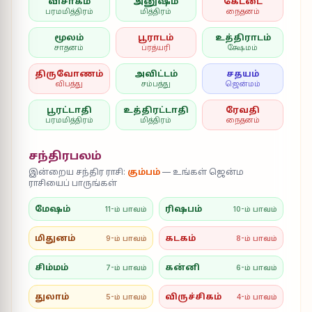
விசாகம்
அனுஷம்
கேட்டை
பரமமித்திரம்
மித்திரம்
நைதனம்
மூலம்
பூராடம்
உத்திராடம்
சாதனம்
ப்ரத்யரி
க்ஷேமம்
திருவோணம்
அவிட்டம்
சதயம்
விபத்து
சம்பத்து
ஜென்மம்
பூரட்டாதி
உத்திரட்டாதி
ரேவதி
பரமமித்திரம்
மித்திரம்
நைதனம்
சந்திரபலம்
இன்றைய சந்திர ராசி:
கும்பம்
— உங்கள் ஜென்ம
ராசியைப் பாருங்கள்
மேஷம்
ரிஷபம்
11-ம் பாவம்
10-ம் பாவம்
மிதுனம்
கடகம்
9-ம் பாவம்
8-ம் பாவம்
சிம்மம்
கன்னி
7-ம் பாவம்
6-ம் பாவம்
துலாம்
விருச்சிகம்
5-ம் பாவம்
4-ம் பாவம்