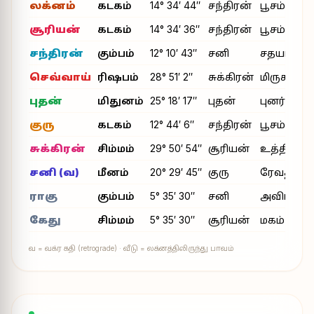
லக்னம்
கடகம்
14° 34′ 44″
சந்திரன்
பூசம்
சூரியன்
கடகம்
14° 34′ 36″
சந்திரன்
பூசம்
சந்திரன்
கும்பம்
12° 10′ 43″
சனி
சதயம்
செவ்வாய்
ரிஷபம்
28° 51′ 2″
சுக்கிரன்
மிருகசீரிடம
புதன்
மிதுனம்
25° 18′ 17″
புதன்
புனர்பூசம்
குரு
கடகம்
12° 44′ 6″
சந்திரன்
பூசம்
சுக்கிரன்
சிம்மம்
29° 50′ 54″
சூரியன்
உத்திரம்
சனி (வ)
மீனம்
20° 29′ 45″
குரு
ரேவதி
ராகு
கும்பம்
5° 35′ 30″
சனி
அவிட்டம்
கேது
சிம்மம்
5° 35′ 30″
சூரியன்
மகம்
வ = வக்ர கதி (retrograde) · வீடு = லக்னத்திலிருந்து பாவம்