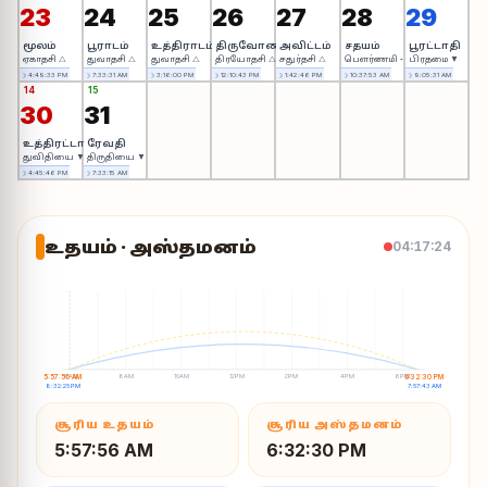
23
24
25
26
27
28
29
மூலம்
பூராடம்
உத்திராடம்
திருவோணம்
அவிட்டம்
சதயம்
பூரட்டாதி
ஏகாதசி △
துவாதசி △
துவாதசி △
திரயோதசி △
சதுர்தசி △
பௌர்ணமி ◦
பிரதமை ▼
☽ 4:49:33 PM
☽ 7:33:31 AM
☽ 3:16:00 PM
☽ 12:10:43 PM
☽ 1:42:46 PM
☽ 10:37:53 AM
☽ 9:05:31 AM
14
15
30
31
உத்திரட்டாதி
ரேவதி
துவிதியை ▼
திருதியை ▼
☽ 4:45:46 PM
☽ 7:33:15 AM
உதயம் · அஸ்தமனம்
04:17:25
6AM
8AM
10AM
12PM
2PM
4PM
6PM
5:57:56 AM
6:32:30 PM
8:32:25 PM
7:57:43 AM
சூரிய உதயம்
சூரிய அஸ்தமனம்
5:57:56 AM
6:32:30 PM