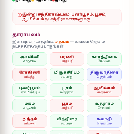
இன்று சந்திராஷ்டமம்:
புனர்பூசம், பூசம்,
ஆயில்யம்
நட்சத்திரக்காரர்களுக்கு
தாராபலம்
இன்றைய நட்சத்திரம்:
சதயம்
— உங்கள் ஜென்ம
நட்சத்திரத்தைப் பாருங்கள்
அசுவினி
பரணி
கார்த்திகை
சாதனம்
ப்ரத்யரி
க்ஷேமம்
ரோகிணி
மிருகசீரிடம்
திருவாதிரை
விபத்து
சம்பத்து
ஜென்மம்
புனர்பூசம்
பூசம்
ஆயில்யம்
பரமமித்திரம்
மித்திரம்
நைதனம்
மகம்
பூரம்
உத்திரம்
சாதனம்
ப்ரத்யரி
க்ஷேமம்
அத்தம்
சித்திரை
சுவாதி
விபத்து
சம்பத்து
ஜென்மம்