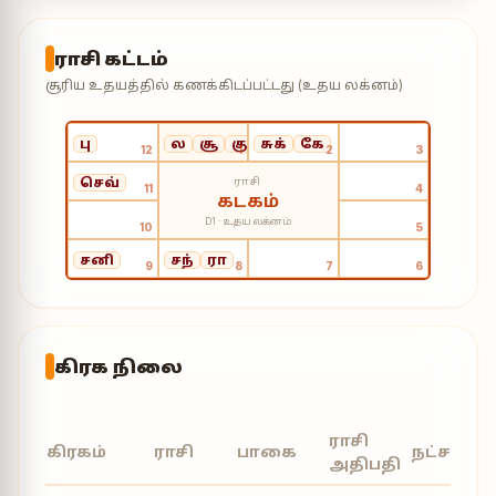
ராசி கட்டம்
சூரிய உதயத்தில் கணக்கிடப்பட்டது (உதய லக்னம்)
பு
ல
சூ
குரு
சுக்
கே
12
1
2
3
ராசி
செவ்
11
4
கடகம்
D1 · உதய லக்னம்
10
5
சனி
சந்
ரா
9
8
7
6
கிரக நிலை
ராசி
கிரகம்
ராசி
பாகை
நட்சத்திர
அதிபதி