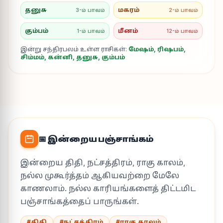
தனுசு
மகரம்
3-ம் பாவம்
2-ம் பாவம்
கும்பம்
மீனம்
1-ம் பாவம்
12-ம் பாவம்
இன்று சந்திரபலம் உள்ள ராசிகள்:
மேஷம், ரிஷபம்,
சிம்மம், கன்னி, தனுசு, கும்பம்
📅 இன்றைய பஞ்சாங்கம்
இன்றைய திதி, நட்சத்திரம், ராகு காலம்,
நல்ல முகூர்த்தம் ஆகியவற்றை மேலே
காணலாம். நல்ல காரியங்களைத் திட்டமிட
பஞ்சாங்கத்தைப் பாருங்கள்.
#திதி
#நட்சத்திரம்
#ராகு காலம்