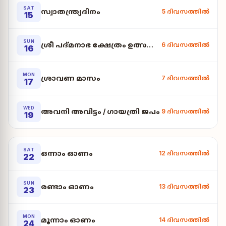
SAT
സ്വാതന്ത്ര്യദിനം
5 ദിവസത്തിൽ
15
SUN
ശ്രീ പദ്മനാഭ ക്ഷേത്രം ഉത്സവം (Karkadaka Dwada
6 ദിവസത്തിൽ
16
MON
ശ്രാവണ മാസം
7 ദിവസത്തിൽ
17
WED
അവനി അവിട്ടം / ഗായത്രി ജപം
9 ദിവസത്തിൽ
19
SAT
ഒന്നാം ഓണം
12 ദിവസത്തിൽ
22
SUN
രണ്ടാം ഓണം
13 ദിവസത്തിൽ
23
MON
മൂന്നാം ഓണം
14 ദിവസത്തിൽ
24