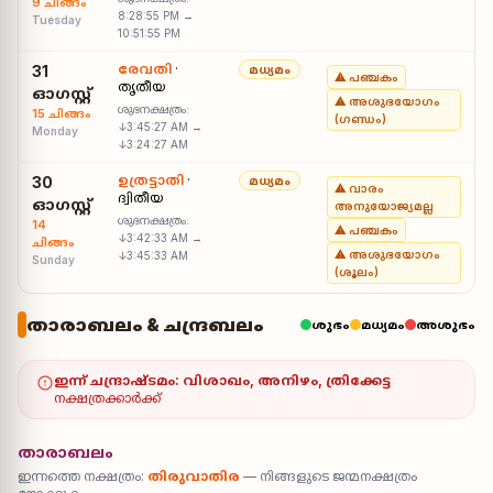
9 ചിങ്ങം
8:28:55 PM →
Tuesday
10:51:55 PM
രേവതി
·
31
മധ്യമം
⚠ പഞ്ചകം
തൃതീയ
ഓഗസ്റ്റ്
⚠ അശുഭയോഗം
ശുഭനക്ഷത്രം:
15 ചിങ്ങം
(ഗണ്ഡം)
↓3:45:27 AM →
Monday
↓3:24:27 AM
ഉത്രട്ടാതി
·
30
മധ്യമം
⚠ വാരം
ദ്വിതീയ
ഓഗസ്റ്റ്
അനുയോജ്യമല്ല
ശുഭനക്ഷത്രം:
14
⚠ പഞ്ചകം
↓3:42:33 AM →
ചിങ്ങം
⚠ അശുഭയോഗം
↓3:45:33 AM
Sunday
(ശൂലം)
താരാബലം & ചന്ദ്രബലം
ശുഭം
മധ്യമം
അശുഭം
ഇന്ന് ചന്ദ്രാഷ്ടമം:
വിശാഖം, അനിഴം, ത്രിക്കേട്ട
നക്ഷത്രക്കാർക്ക്
താരാബലം
ഇന്നത്തെ നക്ഷത്രം:
തിരുവാതിര
— നിങ്ങളുടെ ജന്മനക്ഷത്രം