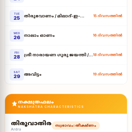
TUE
തിരുവോണം / മിലാദ്-ഇ-ഷെരീഫ്
15 ദിവസത്തിൽ
25
WED
നാലാം ഓണം
16 ദിവസത്തിൽ
26
FRI
ശ്രീ നാരായണ ഗുരു ജയന്തി / അയ്യൻകാളി ജയന്
18 ദിവസത്തിൽ
28
SAT
അവിട്ടം
19 ദിവസത്തിൽ
29
നക്ഷത്രഫലം
NAKSHATRA CHARACTERISTICS
തിരുവാതിര
സ്വഭാവം: തീക്ഷ്ണം
Ardra