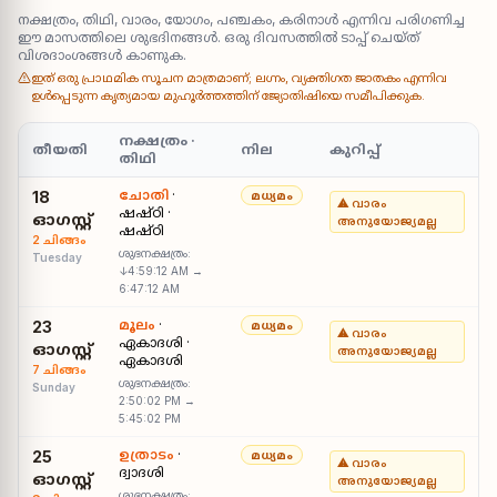
നക്ഷത്രം, തിഥി, വാരം, യോഗം, പഞ്ചകം, കരിനാൾ എന്നിവ പരിഗണിച്ച
ഈ മാസത്തിലെ ശുഭദിനങ്ങൾ. ഒരു ദിവസത്തിൽ ടാപ്പ് ചെയ്ത്
വിശദാംശങ്ങൾ കാണുക.
ഇത് ഒരു പ്രാഥമിക സൂചന മാത്രമാണ്; ലഗ്നം, വ്യക്തിഗത ജാതകം എന്നിവ
ഉൾപ്പെടുന്ന കൃത്യമായ മുഹൂർത്തത്തിന് ജ്യോതിഷിയെ സമീപിക്കുക.
നക്ഷത്രം ·
തീയതി
നില
കുറിപ്പ്
തിഥി
ചോതി
·
18
മധ്യമം
⚠ വാരം
ഷഷ്ഠി ·
ഓഗസ്റ്റ്
അനുയോജ്യമല്ല
ഷഷ്ഠി
2 ചിങ്ങം
ശുഭനക്ഷത്രം:
Tuesday
↓4:59:12 AM →
6:47:12 AM
മൂലം
·
23
മധ്യമം
⚠ വാരം
ഏകാദശി ·
ഓഗസ്റ്റ്
അനുയോജ്യമല്ല
ഏകാദശി
7 ചിങ്ങം
ശുഭനക്ഷത്രം:
Sunday
2:50:02 PM →
5:45:02 PM
ഉത്രാടം
·
25
മധ്യമം
⚠ വാരം
ദ്വാദശി
ഓഗസ്റ്റ്
അനുയോജ്യമല്ല
ശുഭനക്ഷത്രം: