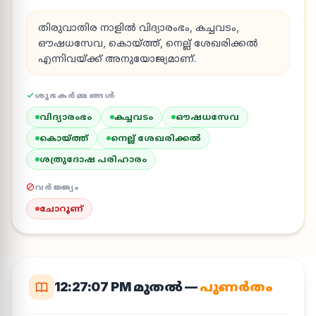
തിരുവാതിര നാളിൽ വിദ്യാരംഭം, കച്ചവടം,
ഔഷധസേവ, കൊയ്ത്ത്, നെല്ല് ശേഖരിക്കൽ
എന്നിവയ്ക്ക് അനുയോജ്യമാണ്.
ശുഭകർമ്മങ്ങൾ
വിദ്യാരംഭം
കച്ചവടം
ഔഷധസേവ
കൊയ്ത്ത്
നെല്ല് ശേഖരിക്കൽ
ശത്രുദോഷ പരിഹാരം
വർജ്ജ്യം
ചോറൂണ്
12:27:07 PM
മുതൽ —
പുണർതം