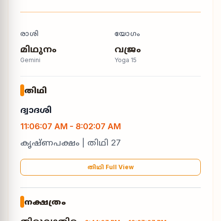
രാശി
യോഗം
മിഥുനം
വജ്രം
Gemini
Yoga
15
തിഥി
ദ്വാദശി
11:06:07 AM
-
8:02:07 AM
കൃഷ്ണപക്ഷം
| തിഥി
27
തിഥി Full View
നക്ഷത്രം