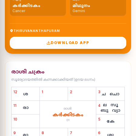
കർക്കിടകം
മിഥുനം
Cancer
Gemini
THIRUVANANTHAPURAM
DOWNLOAD APP
രാശി ചക്രം
സൂര്യോദയത്തിൽ കണക്കാക്കിയത് (ഉദയ ലഗ്നം)
12
1
2
3
ശ
ച
ചൊ
ല
സൂ
11
4
രാ
രാശി
ബു
വ്യാ
കർക്കിടകം
10
5
കേ
D1
9
8
7
6
മാ
ശു