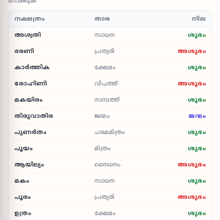
നോക്കുക
നക്ഷത്രം
താര
നില
അശ്വതി
സാധന
ശുഭം
ഭരണി
പ്രത്യരി
അശുഭം
കാർത്തിക
ക്ഷേമം
ശുഭം
രോഹിണി
വിപത്ത്
അശുഭം
മകയിരം
സമ്പത്ത്
ശുഭം
തിരുവാതിര
ജന്മം
ജന്മം
പുണർതം
പരമമിത്രം
ശുഭം
പൂയം
മിത്രം
ശുഭം
ആയില്യം
നൈധനം
അശുഭം
മകം
സാധന
ശുഭം
പൂരം
പ്രത്യരി
അശുഭം
ഉത്രം
ക്ഷേമം
ശുഭം