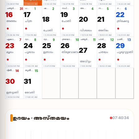
☽ 5:04:57 PM
☽ 7:50:28 AM
☽ 3:32:03 PM
☽ 12:27:15 PM
☽ 1:59:18 PM
☽ 10:54:43 AM
☽ 9:22:28 AM
ചതുർത്ഥി ◐
31
പഞ്ചമി ◐
1
ഷഷ്ഠി ◐
2
സപ്തമി ◐
3
അഷ്ടമി ◐
4
നവമി ◐
5
ദശമി ◐
6
16
17
19
22
18
20
21
അത്തം
ചിത്ര
ചോതി
ത്രിക്കേട്ട
ചോതി
വിശാഖം
അനിഴം
☽ 5:02:42 PM
☽ 7:50:14 AM
☽ 3:30:00 PM
☽ 12:25:51 PM
☽ 1:57:28 PM
☽ 10:53:33 AM
☽ 9:21:36 AM
ഏകാദശി ◐
7
ദ്വാദശി ◐
8
ദ്വാദശി ◐
9
ത്രയോദശി ◐
10
ചതുർദശി ◐
11
പൗർണ്ണമി ●
12
പ്രതിപദ ◑
13
23
24
25
26
28
29
27
മൂലം
പൂരാടം
ഉത്രാടം
തിരുവോണം
ചതയം
പൂരുറുട്ടാതി
അവിട്ടം
☽ 4:59:58 PM
☽ 7:49:38 AM
☽ 3:27:31 PM
☽ 12:24:02 PM
☽ 1:55:14 PM
☽ 10:52:01 AM
☽ 9:20:24 AM
ദ്വിതീയ ◑
14
തൃതീയ ◑
15
30
31
ഉത്രട്ടാതി
രേവതി
☽ 4:56:50 PM
☽ 7:48:43 AM
ഉദയം · അസ്തമയം
07:40:35