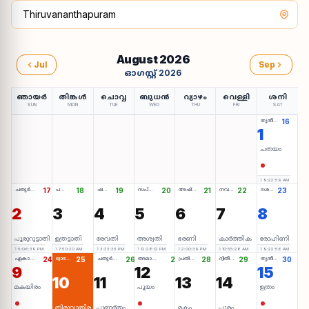
August 2026
Jul
Sep
ഓഗസ്റ്റ് 2026
ഞായർ
തിങ്കൾ
ചൊവ്വ
ബുധൻ
വ്യാഴം
വെള്ളി
ശനി
SUN
MON
TUE
WED
THU
FRI
SAT
തൃതീയ ◑
16
1
ചതയം
☽ 9:22:59 AM
ചതുർത്ഥി ◑
17
പഞ്ചമി ◑
18
ഷഷ്ഠി ◑
19
സപ്തമി ◑
20
അഷ്ടമി ◑
21
നവമി ◑
22
ദശമി ◑
23
2
3
4
5
6
7
8
പൂരുറുട്ടാതി
ഉത്രട്ടാതി
രേവതി
അശ്വതി
ഭരണി
കാർത്തിക
രോഹിണി
☽ 5:06:39 PM
☽ 7:50:20 AM
☽ 3:33:35 PM
☽ 12:28:12 PM
☽ 2:00:39 PM
☽ 10:55:28 AM
☽ 9:22:56 AM
ഏകാദശി ◑
24
ദ്വാദശി ◑
25
ചതുർദശി ◑
26
അമാവാസി ○
27
പ്രതിപദ ◐
28
ദ്വിതീയ ◐
29
തൃതീയ ◐
30
9
12
15
10
11
13
14
മകയിരം
പൂയം
ഉത്രം
തിരുവാതിര
പുണർതം
മകം
പൂരം