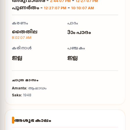
തിരുവാതിര
-
-
2:44:07 PM
12:27:07 PM
പുണർതം
-
-
12:27:07 PM
10:10:07 AM
കരണം
പാദം
തൈതില
3ാം പാദം
8:02:07 AM
കരിനാൾ
പഞ്ചകം
ഇല്ല
ഇല്ല
ചാന്ദ്ര മാസം
Amanta:
ആഷാഢം
Saka:
1948
അശുഭ കാലം