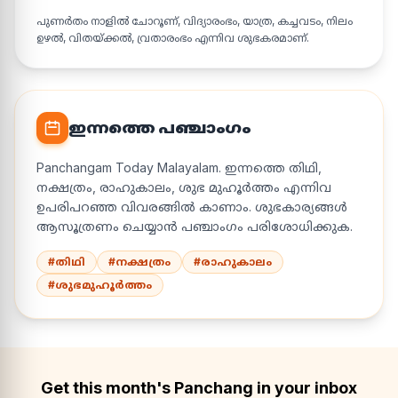
പുണർതം നാളിൽ ചോറൂണ്, വിദ്യാരംഭം, യാത്ര, കച്ചവടം, നിലം
ഉഴൽ, വിതയ്ക്കൽ, വ്രതാരംഭം എന്നിവ ശുഭകരമാണ്.
ഇന്നത്തെ പഞ്ചാംഗം
Panchangam Today Malayalam. ഇന്നത്തെ തിഥി,
നക്ഷത്രം, രാഹുകാലം, ശുഭ മുഹൂർത്തം എന്നിവ
ഉപരിപറഞ്ഞ വിവരങ്ങിൽ കാണാം. ശുഭകാര്യങ്ങൾ
ആസൂത്രണം ചെയ്യാൻ പഞ്ചാംഗം പരിശോധിക്കുക.
#തിഥി
#നക്ഷത്രം
#രാഹുകാലം
#ശുഭമുഹൂർത്തം
Get this month's Panchang in your inbox