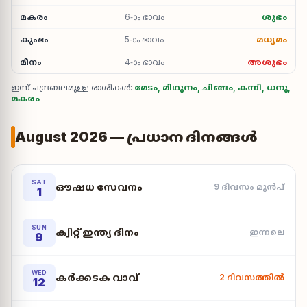
മകരം
6-ാം ഭാവം
ശുഭം
കുംഭം
5-ാം ഭാവം
മധ്യമം
മീനം
4-ാം ഭാവം
അശുഭം
ഇന്ന് ചന്ദ്രബലമുള്ള രാശികൾ:
മേടം, മിഥുനം, ചിങ്ങം, കന്നി, ധനു,
മകരം
August 2026 — പ്രധാന ദിനങ്ങൾ
SAT
ഔഷധ സേവനം
9 ദിവസം മുൻപ്
1
SUN
ക്വിറ്റ് ഇന്ത്യ ദിനം
ഇന്നലെ
9
WED
കർക്കടക വാവ്
2 ദിവസത്തിൽ
12