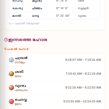
രാഹു
കുംഭം
6° 14′ 9″
ശനി
അവി
കേതു
ചിങ്ങം
6° 14′ 9″
സൂര്യൻ
മക
മാന്ദി
ധനു
5° 25′ 48″
വ്യാഴം
മൂ
വ = വക്രഗതി (retrograde)
ഇന്നത്തെ ഹോര
പകൽ ഹോര
ചന്ദ്രൻ
6:18:07 AM – 7:19:41 AM
സൗമ്യം
ശനി
7:19:41 AM – 8:21:16 AM
മന്ദം
വ്യാഴം
8:21:16 AM – 9:22:50 AM
ഫലപ്രദം
ചൊവ്വ
9:22:50 AM – 10:24:25 AM
ഉഗ്രം