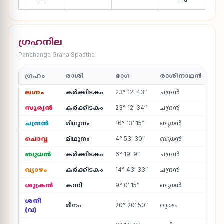
ഗ്രഹനില
Panchanga Graha Spastha
ഗ്രഹം
രാശി
ഭാഗ
രാശിനാഥൻ
നക
ലഗ്നം
കർക്കിടകം
23° 12′ 43″
ചന്ദ്രൻ
ആയ
സൂര്യൻ
കർക്കിടകം
23° 12′ 34″
ചന്ദ്രൻ
ആയ
ചന്ദ്രൻ
മിഥുനം
16° 13′ 15″
ബുധൻ
തി
ചൊവ്വ
മിഥുനം
4° 53′ 30″
ബുധൻ
മക
ബുധൻ
കർക്കിടകം
6° 19′ 9″
ചന്ദ്രൻ
പൂ
വ്യാഴം
കർക്കിടകം
14° 43′ 33″
ചന്ദ്രൻ
പൂ
ശുക്രൻ
കന്നി
9° 0′ 15″
ബുധൻ
ഉത്
ശനി
മീനം
20° 20′ 50″
വ്യാഴം
രേ
(വ)