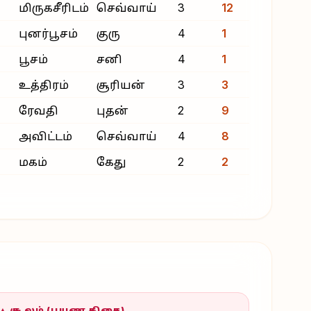
மிருகசீரிடம்
செவ்வாய்
3
12
புனர்பூசம்
குரு
4
1
பூசம்
சனி
4
1
உத்திரம்
சூரியன்
3
3
ரேவதி
புதன்
2
9
அவிட்டம்
செவ்வாய்
4
8
மகம்
கேது
2
2
▲ சூலம் (பயண திசை)