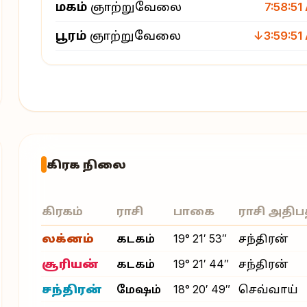
மகம்
ஞாற்றுவேலை
7:58:51
பூரம்
ஞாற்றுவேலை
↓3:59:51
கிரக நிலை
கிரகம்
ராசி
பாகை
ராசி அதிப
லக்னம்
கடகம்
19° 21′ 53″
சந்திரன்
சூரியன்
கடகம்
19° 21′ 44″
சந்திரன்
சந்திரன்
மேஷம்
18° 20′ 49″
செவ்வாய்