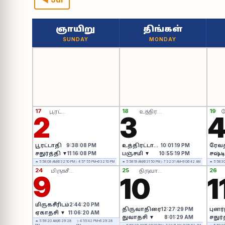
ஞாயிறு
திங்கள்
SUNDAY
MONDAY
17
18
19
பூரட்டாதி
உத்திரட்டாதி
ர
2
3
பூரட்டாதி
9:38:08 PM
உத்திரட்டாதி
10:01:19 PM
ரேவ
சதுர்த்தி ▼
11:16:08 PM
பஞ்சமி ▼
10:55:19 PM
சஷ்டி
☼ 5:58:08 AM/6:32:10 PM
☽ 4:57:55 PM–6:32:10 PM
☼ 5:58:19 AM/6:31:50 PM
☽ 7:32:31 AM–9:06:42 AM
☼ 5:58:30
24
25
26
மிருகசீரிடம்
திருவாதிரை
9
10
1
மிருகசீரிடம்
2:44:20 PM
திருவாதிரை
12:27:29 PM
புனர்
ஏகாதசி ▼
11:06:20 AM
துவாதசி ▼
8:01:29 AM
சதுர்
☼ 5:59:20 AM/6:29:28
☽ 4:55:42 PM–6:29:28