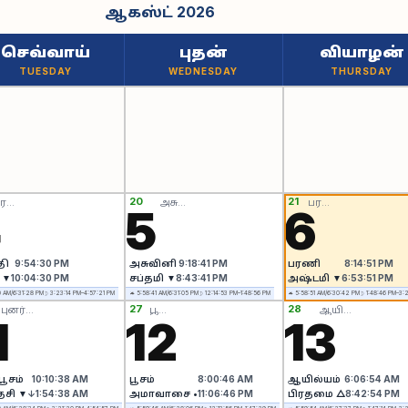
ஆகஸ்ட் 2026
செவ்வாய்
புதன்
வியாழன்
TUESDAY
WEDNESDAY
THURSDAY
20
21
ேவதி
அசுவினி
பரணி
4
5
6
தி
9:54:30 PM
அசுவினி
9:18:41 PM
பரணி
8:14:51 PM
 ▼
10:04:30 PM
சப்தமி ▼
8:43:41 PM
அஷ்டமி ▼
6:53:51 PM
 AM/6:31:28 PM
☽ 3:23:14 PM–4:57:21 PM
☼ 5:58:41 AM/6:31:05 PM
☽ 12:14:53 PM–1:48:56 PM
☼ 5:58:51 AM/6:30:42 PM
☽ 1:48:46 PM–3:
27
28
புனர்பூசம்
பூசம்
ஆயில்யம்
1
12
13
பூசம்
10:10:38 AM
பூசம்
8:00:46 AM
ஆயில்யம்
6:06:54 AM
தசி ▼
↓1:54:38 AM
அமாவாசை •
11:06:46 PM
பிரதமை △
8:42:54 PM