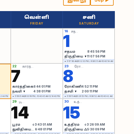
வெள்ளி
சனி
FRIDAY
SATURDAY
16
சதயம்
1
சதயம்
8:45:56 PM
திருதியை ▼
11:07:56 PM
☼ 5:57:56 AM/6:32:30 PM
☽ 9:06:35 AM–10:40:54 AM
22
23
கார்த்திகை
ரோகிணி
7
8
கார்த்திகை
6:44:01 PM
ரோகிணி
4:52:11 PM
நவமி ▼
4:38:01 PM
தசமி ▼
2:00:11 PM
22:44 PM
☼ 5:59:01 AM/6:30:18 PM
☽ 10:40:45 AM–12:14:40 PM
☼ 5:59:11 AM/6:29:53 PM
☽ 9:06:52 AM–10:40:42 AM
29
30
பூரம்
உத்திரம்
14
15
பூரம்
↓3:43:01 AM
உத்திரம்
↓3:26:09 AM
துவிதியை △
6:48:01 PM
திருதியை △
5:30:09 PM