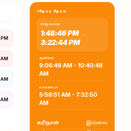
நேரடி நேரம்
ராகு காலம்
1:48:46 PM
→
4 PM
3:22:44 PM
0 AM
குளிகை
9:06:49 AM
-
10:40:48
AM
6 AM
எமகண்டம்
5:58:51 AM
-
7:32:50
 AM
AM
இல்லை
கரிநாள்