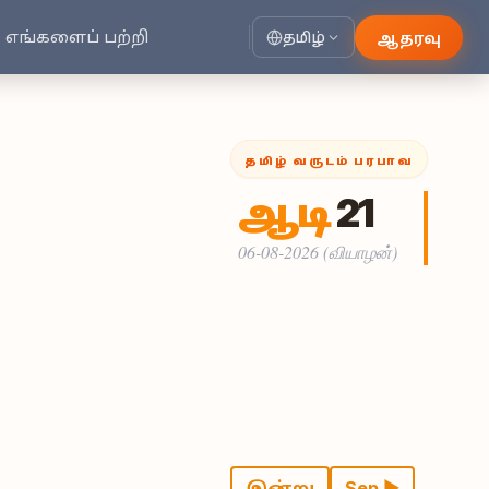
எங்களைப் பற்றி
ஆதரவு
தமிழ்
தமிழ் வருடம்
பரபாவ
ஆடி
21
06-08-2026
(வியாழன்)
இன்று
Sep ▶