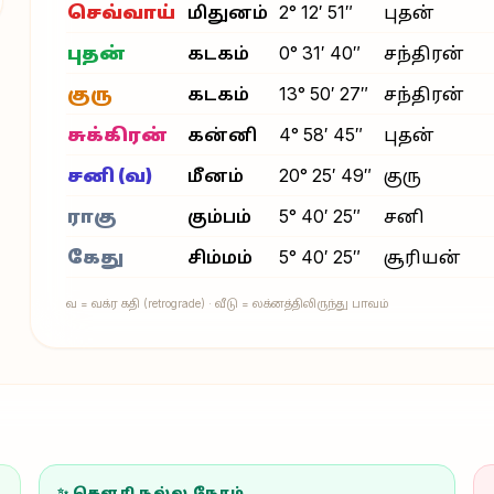
செவ்வாய்
மிதுனம்
2° 12′ 51″
புதன்
புதன்
கடகம்
0° 31′ 40″
சந்திரன்
குரு
கடகம்
13° 50′ 27″
சந்திரன்
சுக்கிரன்
கன்னி
4° 58′ 45″
புதன்
சனி (வ)
மீனம்
20° 25′ 49″
குரு
ராகு
கும்பம்
5° 40′ 25″
சனி
கேது
சிம்மம்
5° 40′ 25″
சூரியன்
வ = வக்ர கதி (retrograde) · வீடு = லக்னத்திலிருந்து பாவம்
✨ கௌரி நல்ல நேரம்