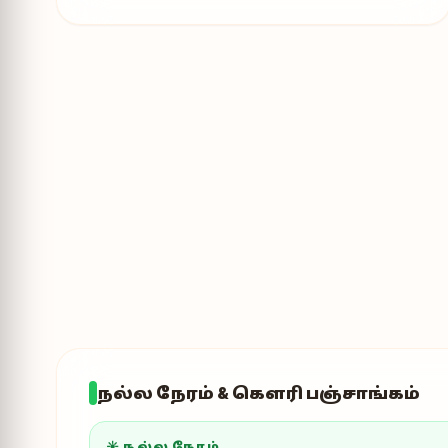
நல்ல நேரம் & கௌரி பஞ்சாங்கம்
☀ நல்ல நேரம்