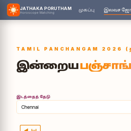
JATHAKA PORUTHAM
முகப்பு
இலவச ஜோத
Horoscope Matching
INFORMATION
பஞ்சாங
TAMIL PANCHANGAM 2026 (த
தேதி நா
இன்றைய
பஞ்சாங்
இன்றை
இடத்தைத் தேடு
◀ Jul