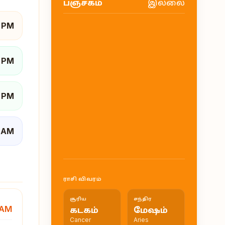
இல்லை
பஞ்சகம்
0 PM
3 PM
1 PM
1 AM
ராசி விவரம்
சூரிய
சந்திர
 AM
கடகம்
மேஷம்
Cancer
Aries