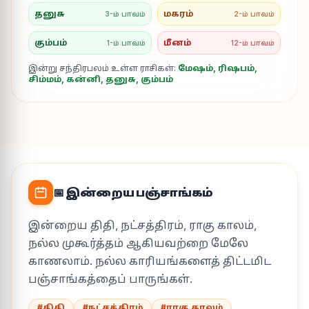
தனுசு
மகரம்
3-ம் பாவம்
2-ம் பாவம்
கும்பம்
மீனம்
1-ம் பாவம்
12-ம் பாவம்
இன்று சந்திரபலம் உள்ள ராசிகள்:
மேஷம், ரிஷபம்,
சிம்மம், கன்னி, தனுசு, கும்பம்
📅 இன்றைய பஞ்சாங்கம்
இன்றைய திதி, நட்சத்திரம், ராகு காலம்,
நல்ல முகூர்த்தம் ஆகியவற்றை மேலே
காணலாம். நல்ல காரியங்களைத் திட்டமிட
பஞ்சாங்கத்தைப் பாருங்கள்.
#திதி
#நட்சத்திரம்
#ராகு காலம்