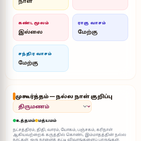
நாள்
கண்டமூலம்
ராகு வாசம்
இல்லை
மேற்கு
சந்திர வாசம்
மேற்கு
முகூர்த்தம் — நல்ல நாள் குறிப்பு
உத்தமம்
மத்யமம்
நட்சத்திரம், திதி, வாரம், யோகம், பஞ்சகம், கரிநாள்
ஆகியவற்றைக் கருத்தில் கொண்ட இம்மாதத்தின் நல்ல
நாட்கள். ஒரு நாளைத் தட்டி விவரங்களைப் பாருங்கள்.