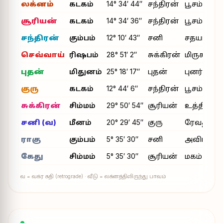
லக்னம்
கடகம்
14° 34′ 44″
சந்திரன்
பூசம்
சூரியன்
கடகம்
14° 34′ 36″
சந்திரன்
பூசம்
சந்திரன்
கும்பம்
12° 10′ 43″
சனி
சதயம்
செவ்வாய்
ரிஷபம்
28° 51′ 2″
சுக்கிரன்
மிருகசீரிடம
புதன்
மிதுனம்
25° 18′ 17″
புதன்
புனர்பூசம்
குரு
கடகம்
12° 44′ 6″
சந்திரன்
பூசம்
சுக்கிரன்
சிம்மம்
29° 50′ 54″
சூரியன்
உத்திரம்
சனி (வ)
மீனம்
20° 29′ 45″
குரு
ரேவதி
ராகு
கும்பம்
5° 35′ 30″
சனி
அவிட்டம்
கேது
சிம்மம்
5° 35′ 30″
சூரியன்
மகம்
வ = வக்ர கதி (retrograde) · வீடு = லக்னத்திலிருந்து பாவம்