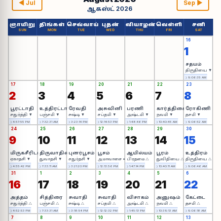
◀ Jul
Sep ▶
ஆகஸ்ட் 2026
ஞாயிறு
திங்கள்
செவ்வாய்
புதன்
வியாழன்
வெள்ளி
சனி
SUN
MON
TUE
WED
THU
FRI
SAT
16
1
சதயம்
திருதியை ▼
☽ 9:06:35 AM
17
18
19
20
21
22
23
2
3
4
5
6
7
8
பூரட்டாதி
உத்திரட்டாதி
ரேவதி
அசுவினி
பரணி
கார்த்திகை
ரோகிணி
சதுர்த்தி ▼
பஞ்சமி ▼
சஷ்டி ▼
சப்தமி ▼
அஷ்டமி ▼
நவமி ▼
தசமி ▼
☽ 4:57:55 PM
☽ 7:32:31 AM
☽ 3:23:14 PM
☽ 12:14:53 PM
☽ 1:48:46 PM
☽ 10:40:45 AM
☽ 9:06:52 AM
24
25
26
27
28
29
30
9
10
11
12
13
14
15
மிருகசீரிடம்
திருவாதிரை
புனர்பூசம்
பூசம்
ஆயில்யம்
பூரம்
உத்திரம்
ஏகாதசி ▼
துவாதசி ▼
சதுர்தசி ▼
அமாவாசை •
பிரதமை △
துவிதியை △
திருதியை △
☽ 4:55:42 PM
☽ 7:33:11 AM
☽ 3:21:20 PM
☽ 12:13:56 PM
☽ 1:47:14 PM
☽ 10:40:11 AM
☽ 9:06:46 AM
31
1
2
3
4
5
6
16
17
18
19
20
21
22
அத்தம்
சித்திரை
சுவாதி
சுவாதி
விசாகம்
அனுஷம்
கேட்டை
சதுர்த்தி △
பஞ்சமி △
சஷ்டி △
சப்தமி △
அஷ்டமி △
நவமி △
தசமி △
☽ 4:52:53 PM
☽ 7:33:31 AM
☽ 3:18:54 PM
☽ 12:12:32 PM
☽ 1:45:13 PM
☽ 10:39:13 AM
☽ 9:06:18 AM
7
8
9
10
11
12
13