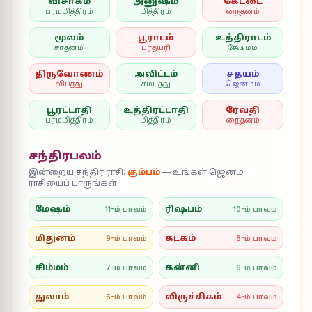
விசாகம்
அனுஷம்
கேட்டை
பரமமித்திரம்
மித்திரம்
நைதனம்
மூலம்
பூராடம்
உத்திராடம்
சாதனம்
ப்ரத்யரி
க்ஷேமம்
திருவோணம்
அவிட்டம்
சதயம்
விபத்து
சம்பத்து
ஜென்மம்
பூரட்டாதி
உத்திரட்டாதி
ரேவதி
பரமமித்திரம்
மித்திரம்
நைதனம்
சந்திரபலம்
இன்றைய சந்திர ராசி:
கும்பம்
— உங்கள் ஜென்ம
ராசியைப் பாருங்கள்
மேஷம்
ரிஷபம்
11-ம் பாவம்
10-ம் பாவம்
மிதுனம்
கடகம்
9-ம் பாவம்
8-ம் பாவம்
சிம்மம்
கன்னி
7-ம் பாவம்
6-ம் பாவம்
துலாம்
விருச்சிகம்
5-ம் பாவம்
4-ம் பாவம்