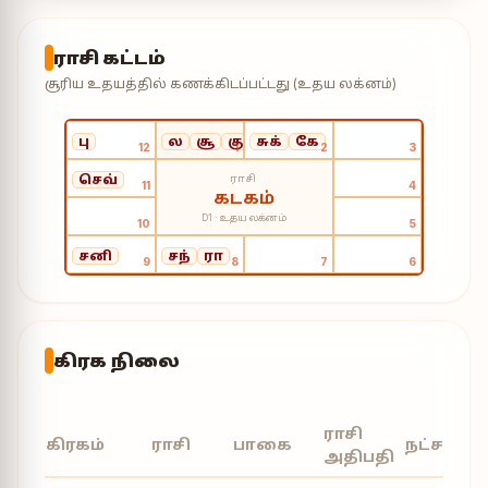
ராசி கட்டம்
சூரிய உதயத்தில் கணக்கிடப்பட்டது (உதய லக்னம்)
பு
ல
சூ
குரு
சுக்
கே
12
1
2
3
ராசி
செவ்
11
4
கடகம்
D1 · உதய லக்னம்
10
5
சனி
சந்
ரா
9
8
7
6
கிரக நிலை
ராசி
கிரகம்
ராசி
பாகை
நட்சத்திர
அதிபதி