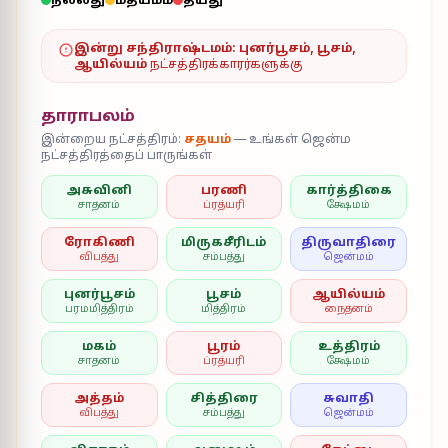
இன்று சந்திராஷ்டமம்:
புனர்பூசம், பூசம்,
ஆயில்யம்
நட்சத்திரக்காரர்களுக்கு
தாராபலம்
இன்றைய நட்சத்திரம்:
சதயம்
— உங்கள் ஜென்ம
நட்சத்திரத்தைப் பாருங்கள்
அசுவினி
பரணி
கார்த்திகை
சாதனம்
ப்ரத்யரி
க்ஷேமம்
ரோகிணி
மிருகசீரிடம்
திருவாதிரை
விபத்து
சம்பத்து
ஜென்மம்
புனர்பூசம்
பூசம்
ஆயில்யம்
பரமமித்திரம்
மித்திரம்
நைதனம்
மகம்
பூரம்
உத்திரம்
சாதனம்
ப்ரத்யரி
க்ஷேமம்
அத்தம்
சித்திரை
சுவாதி
விபத்து
சம்பத்து
ஜென்மம்