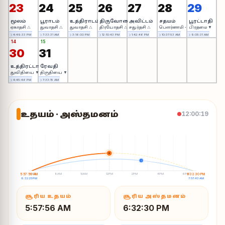
23
24
25
26
27
28
29
மூலம்
பூராடம்
உத்திராடம்
திருவோணம்
அவிட்டம்
சதயம்
பூரட்டாதி
ஏகாதசி △
துவாதசி △
துவாதசி △
திரயோதசி △
சதுர்தசி △
பௌர்ணமி ◦
பிரதமை ▼
☽ 4:49:33 PM
☽ 7:33:31 AM
☽ 3:16:00 PM
☽ 12:10:43 PM
☽ 1:42:46 PM
☽ 10:37:53 AM
☽ 9:05:31 AM
14
15
30
31
உத்திரட்டாதி
ரேவதி
துவிதியை ▼
திருதியை ▼
☽ 4:45:46 PM
☽ 7:33:15 AM
உதயம் · அஸ்தமனம்
12:00:20
☀
☽
6AM
8AM
10AM
12PM
2PM
4PM
6PM
5:57:56 AM
6:32:30 PM
8:32:25 PM
7:57:43 AM
சூரிய உதயம்
சூரிய அஸ்தமனம்
5:57:56 AM
6:32:30 PM