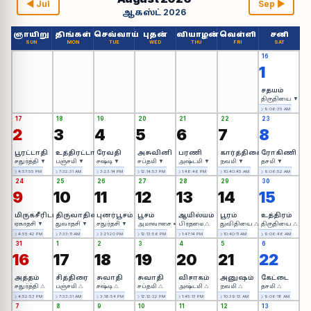
◀ Jul
Sep ▶
ஆகஸ்ட் 2026
ஞாயிறு
திங்கள்
செவ்வாய்
புதன்
வியாழன்
வெள்ளி
சனி
SUN
MON
TUE
WED
THU
FRI
SAT
16
1
சதயம்
திருதியை ▼
☽ 9:06:35 AM
17
18
19
20
21
22
23
2
3
4
5
6
7
8
பூரட்டாதி
உத்திரட்டாதி
ரேவதி
அசுவினி
பரணி
கார்த்திகை
ரோகிணி
சதுர்த்தி ▼
பஞ்சமி ▼
சஷ்டி ▼
சப்தமி ▼
அஷ்டமி ▼
நவமி ▼
தசமி ▼
☽ 4:57:55 PM
☽ 7:32:31 AM
☽ 3:23:14 PM
☽ 12:14:53 PM
☽ 1:48:46 PM
☽ 10:40:45 AM
☽ 9:06:52 AM
24
25
26
27
28
29
30
9
10
11
12
13
14
15
மிருகசீரிடம்
திருவாதிரை
புனர்பூசம்
பூசம்
ஆயில்யம்
பூரம்
உத்திரம்
ஏகாதசி ▼
துவாதசி ▼
சதுர்தசி ▼
அமாவாசை •
பிரதமை △
துவிதியை △
திருதியை △
☽ 4:55:42 PM
☽ 7:33:11 AM
☽ 3:21:20 PM
☽ 12:13:56 PM
☽ 1:47:14 PM
☽ 10:40:11 AM
☽ 9:06:46 AM
31
1
2
3
4
5
6
16
17
18
19
20
21
22
அத்தம்
சித்திரை
சுவாதி
சுவாதி
விசாகம்
அனுஷம்
கேட்டை
சதுர்த்தி △
பஞ்சமி △
சஷ்டி △
சப்தமி △
அஷ்டமி △
நவமி △
தசமி △
☽ 4:52:53 PM
☽ 7:33:31 AM
☽ 3:18:54 PM
☽ 12:12:32 PM
☽ 1:45:13 PM
☽ 10:39:13 AM
☽ 9:06:18 AM
7
8
9
10
11
12
13