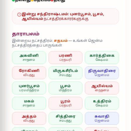
இன்று சந்திராஷ்டமம்:
புனர்பூசம், பூசம்,
ஆயில்யம்
நட்சத்திரக்காரர்களுக்கு
தாராபலம்
இன்றைய நட்சத்திரம்:
சதயம்
— உங்கள் ஜென்ம
நட்சத்திரத்தைப் பாருங்கள்
அசுவினி
பரணி
கார்த்திகை
சாதனம்
ப்ரத்யரி
க்ஷேமம்
ரோகிணி
மிருகசீரிடம்
திருவாதிரை
விபத்து
சம்பத்து
ஜென்மம்
புனர்பூசம்
பூசம்
ஆயில்யம்
பரமமித்திரம்
மித்திரம்
நைதனம்
மகம்
பூரம்
உத்திரம்
சாதனம்
ப்ரத்யரி
க்ஷேமம்
அத்தம்
சித்திரை
சுவாதி
விபத்து
சம்பத்து
ஜென்மம்