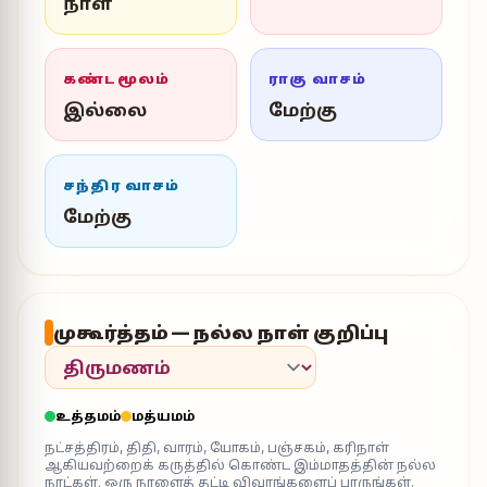
நாள்
கண்டமூலம்
ராகு வாசம்
இல்லை
மேற்கு
சந்திர வாசம்
மேற்கு
முகூர்த்தம் — நல்ல நாள் குறிப்பு
உத்தமம்
மத்யமம்
நட்சத்திரம், திதி, வாரம், யோகம், பஞ்சகம், கரிநாள்
ஆகியவற்றைக் கருத்தில் கொண்ட இம்மாதத்தின் நல்ல
நாட்கள். ஒரு நாளைத் தட்டி விவரங்களைப் பாருங்கள்.