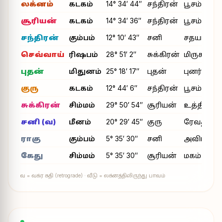
லக்னம்
கடகம்
14° 34′ 44″
சந்திரன்
பூசம்
சூரியன்
கடகம்
14° 34′ 36″
சந்திரன்
பூசம்
சந்திரன்
கும்பம்
12° 10′ 43″
சனி
சதயம்
செவ்வாய்
ரிஷபம்
28° 51′ 2″
சுக்கிரன்
மிருகசீரிடம
புதன்
மிதுனம்
25° 18′ 17″
புதன்
புனர்பூசம்
குரு
கடகம்
12° 44′ 6″
சந்திரன்
பூசம்
சுக்கிரன்
சிம்மம்
29° 50′ 54″
சூரியன்
உத்திரம்
சனி (வ)
மீனம்
20° 29′ 45″
குரு
ரேவதி
ராகு
கும்பம்
5° 35′ 30″
சனி
அவிட்டம்
கேது
சிம்மம்
5° 35′ 30″
சூரியன்
மகம்
வ = வக்ர கதி (retrograde) · வீடு = லக்னத்திலிருந்து பாவம்