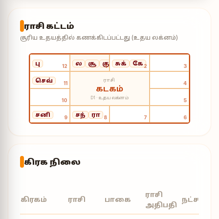
ராசி கட்டம்
சூரிய உதயத்தில் கணக்கிடப்பட்டது (உதய லக்னம்)
பு
ல
சூ
குரு
சுக்
கே
12
1
2
3
ராசி
செவ்
11
4
கடகம்
D1 · உதய லக்னம்
10
5
சனி
சந்
ரா
9
8
7
6
கிரக நிலை
ராசி
கிரகம்
ராசி
பாகை
நட்சத்திர
அதிபதி