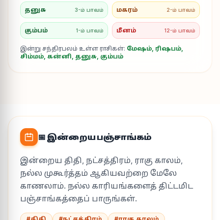
தனுசு
மகரம்
3-ம் பாவம்
2-ம் பாவம்
கும்பம்
மீனம்
1-ம் பாவம்
12-ம் பாவம்
இன்று சந்திரபலம் உள்ள ராசிகள்:
மேஷம், ரிஷபம்,
சிம்மம், கன்னி, தனுசு, கும்பம்
📅 இன்றைய பஞ்சாங்கம்
இன்றைய திதி, நட்சத்திரம், ராகு காலம்,
நல்ல முகூர்த்தம் ஆகியவற்றை மேலே
காணலாம். நல்ல காரியங்களைத் திட்டமிட
பஞ்சாங்கத்தைப் பாருங்கள்.
#திதி
#நட்சத்திரம்
#ராகு காலம்