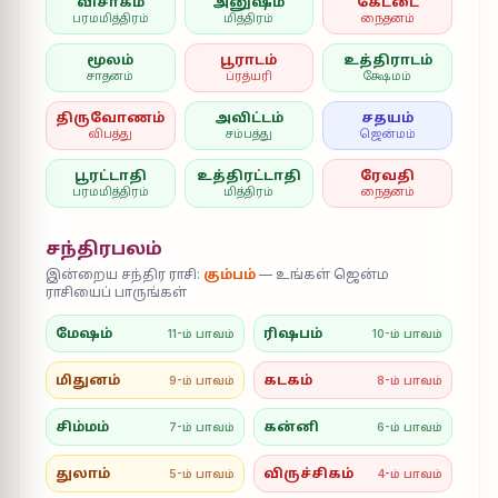
விசாகம்
அனுஷம்
கேட்டை
பரமமித்திரம்
மித்திரம்
நைதனம்
மூலம்
பூராடம்
உத்திராடம்
சாதனம்
ப்ரத்யரி
க்ஷேமம்
திருவோணம்
அவிட்டம்
சதயம்
விபத்து
சம்பத்து
ஜென்மம்
பூரட்டாதி
உத்திரட்டாதி
ரேவதி
பரமமித்திரம்
மித்திரம்
நைதனம்
சந்திரபலம்
இன்றைய சந்திர ராசி:
கும்பம்
— உங்கள் ஜென்ம
ராசியைப் பாருங்கள்
மேஷம்
ரிஷபம்
11-ம் பாவம்
10-ம் பாவம்
மிதுனம்
கடகம்
9-ம் பாவம்
8-ம் பாவம்
சிம்மம்
கன்னி
7-ம் பாவம்
6-ம் பாவம்
துலாம்
விருச்சிகம்
5-ம் பாவம்
4-ம் பாவம்