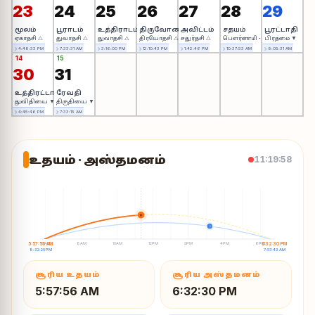
23
24
25
26
27
28
29
மூலம்
பூராடம்
உத்திராடம்
திருவோணம்
அவிட்டம்
சதயம்
பூரட்டாதி
ஏகாதசி △
துவாதசி △
துவாதசி △
திரயோதசி △
சதுர்தசி △
பௌர்ணமி ◦
பிரதமை ▼
☽ 4:49:33 PM
☽ 7:33:31 AM
☽ 3:16:00 PM
☽ 12:10:43 PM
☽ 1:42:46 PM
☽ 10:37:53 AM
☽ 9:05:31 AM
14
15
30
31
உத்திரட்டாதி
ரேவதி
துவிதியை ▼
திருதியை ▼
☽ 4:45:46 PM
☽ 7:33:15 AM
உதயம் · அஸ்தமனம்
11:19:59
☀
☽
6AM
8AM
10AM
12PM
2PM
4PM
6PM
5:57:56 AM
6:32:30 PM
8:32:25 PM
7:57:43 AM
சூரிய உதயம்
சூரிய அஸ்தமனம்
5:57:56 AM
6:32:30 PM